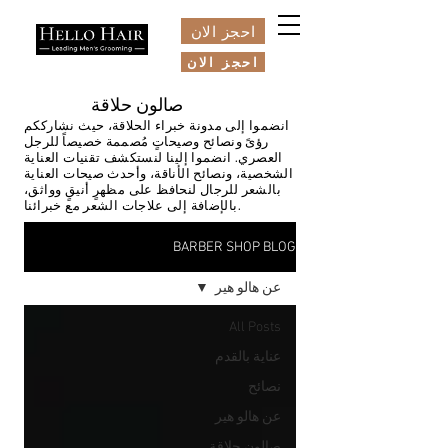
احجز الان
احجز الان
صالون حلاقة
انضموا إلى مدونة خبراء الحلاقة، حيث نشارككم
رؤىً ونصائح وصيحاتٍ مُصممة خصيصاً للرجل
العصري. انضموا إلينا لنستكشف تقنيات العناية
الشخصية، ونصائح الأناقة، وأحدث صيحات العناية
بالشعر للرجال لنحافظ على مظهرٍ أنيقٍ وواثق،
بالإضافة إلى علاجات الشعر مع خبرائنا.
BARBER SHOP BLOG
عن هالو هير
All Posts
عناية بالقدم
نصائح
عن هالو هير
صالون حلاقة