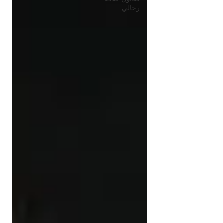
رجالي